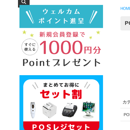
HOM
P
P