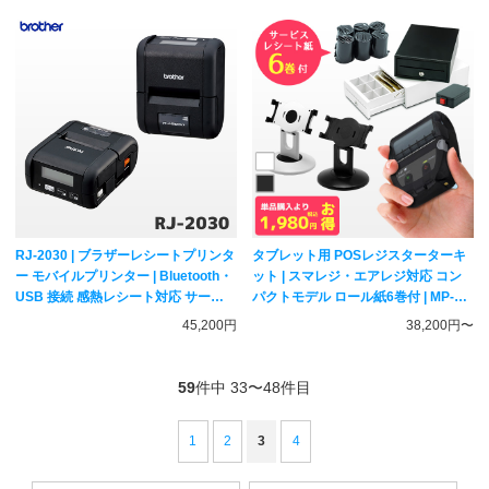
RJ-2030 | ブラザーレシートプリンタ
タブレット用 POSレジスターターキ
ー モバイルプリンター | Bluetooth・
ット | スマレジ・エアレジ対応 コン
USB 接続 感熱レシート対応 サーマ
パクトモデル ロール紙6巻付 | MP-
ルプリンター brother
B20 E-A4 DKD-SW US-2002/5025
45,200円
38,200円〜
59
件中 33〜48件目
1
2
3
4