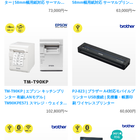
ター | 58mm幅用紙対応 サーマルプ
58mm幅用紙対応 サーマルプリンタ
リンター Bluetooth・USB対応
ー CITIZEN
73,000円〜
63,000円〜
CITIZEN
TM-T90KP | エプソン キッチンプリ
PJ-823 | ブラザー A4対応モバイルプ
ンター 有線LANモデル |
リンター USB接続 | 見積書・帳票印
TM90KPE571 スマレジ・ウェイター
刷 ワイヤレスプリンター
対応 サーマルレシートプリンター
102,800円〜
60,600円
EPSON