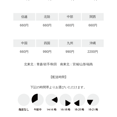
信越
北陸
中部
関西
660円
660円
660円
660円
中国
四国
九州
沖縄
660円
990円
990円
2200円
北東北：青森/岩手/秋田 南東北：宮城/山形/福島
【配送時間】
下記の時間帯よりお選びいただけます。