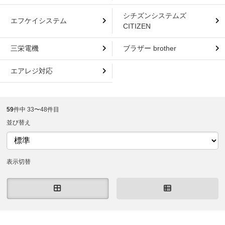
シチズンシステムズ
エフケイシステム
CITIZEN
三栄電機
ブラザー brother
エアレジ対応
59
件中 33〜48件目
並び替え
表示切替