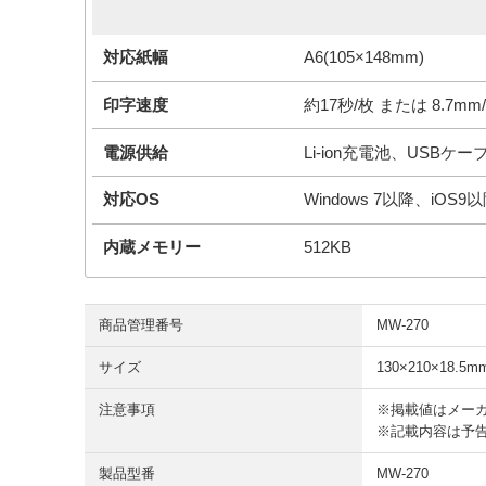
対応紙幅
A6(105×148mm)
印字速度
約17秒/枚 または 8.7mm
電源供給
Li-ion充電池、USBケー
対応OS
Windows 7以降、iOS9以降
内蔵メモリー
512KB
商品管理番号
MW-270
サイズ
130×210×18.
注意事項
※掲載値はメー
※記載内容は予
製品型番
MW-270