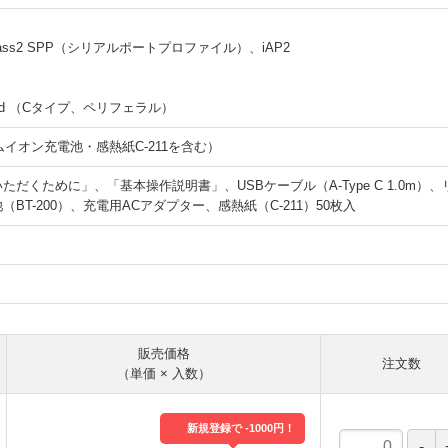
R Class2 SPP（シリアルポートプロファイル）、iAP2
l Speed （Cタイプ、ペリフェラル）
ムイオン充電池・感熱紙C-211を含む）
だくために」、「基本操作説明書」、USBケーブル（A-Type C 1.0m）、
BT-200）、充電用ACアダプター、感熱紙（C-211）50枚入
販売価格
注文数
（単価 × 入数）
新規登録で -1000円！