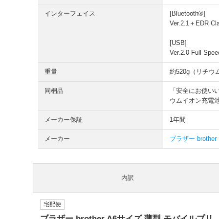
インターフェイス
[Bluetooth®]
Ver.2.1＋ED
[USB]
Ver.2.0 Ful
重量
約520g（リチウ
同梱品
「安全にお使いいた
ウムイオン充電池（
メーカー保証
1年間
メーカー
ブラザー brother
内訳
宅配便
ブラザー brother A6サイズ 薄型 モバイルプリ