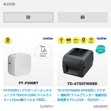
表示切替
PT-P300BT | ブラザー ピータッチキ
TD-4750TNWBR RFID対応 | ブラザ
ューブ P-TOUCH CUBE ラベルライ
ー 熱転写 ラベルプリンター 無線対応
ター | 12mm幅ラベルまで対応
高画質モデル | USB・ RS232C・有
Bluetooth接続 スマホ作成可能 ラベ
線LAN・無線LAN WiFi・Bluetooth
5,376円〜
249,000円
ラー brother 純正 ラミネートラベル
brother 純正