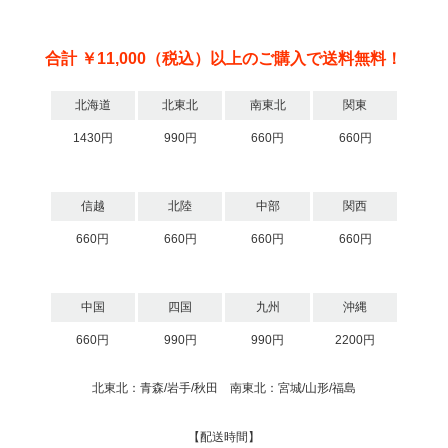
合計 ￥11,000（税込）以上のご購入で送料無料！
北海道
北東北
南東北
関東
1430円
990円
660円
660円
信越
北陸
中部
関西
660円
660円
660円
660円
中国
四国
九州
沖縄
660円
990円
990円
2200円
北東北：青森/岩手/秋田 南東北：宮城/山形/福島
【配送時間】