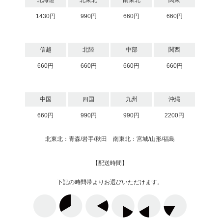
北海道
北東北
南東北
関東
1430円
990円
660円
660円
信越
北陸
中部
関西
660円
660円
660円
660円
中国
四国
九州
沖縄
660円
990円
990円
2200円
北東北：青森/岩手/秋田 南東北：宮城/山形/福島
【配送時間】
下記の時間帯よりお選びいただけます。