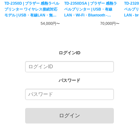
TD-2350D | ブラザー 感熱ラベル
TD-2350DSA | ブラザー 感熱ラ
TD-23
プリンター ワイヤレス接続対応
ベルプリンター | USB・有線
ベルプリ
モデル | USB・有線LAN・無線
LAN・Wi-Fi・Bluetooth -
LAN - 
LAN・Bluetooth接続 食品ラベ
brother 純正 食品ラベル印刷 サ
印刷 サ
54,000円〜
70,000円〜
ル印刷 サーマルプリンター
ーマルプリンター
ログインID
パスワード
ログイン