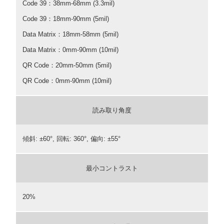
Code 39：38mm-68mm (3.3mil)
Code 39：18mm-90mm (5mil)
Data Matrix：18mm-58mm (5mil)
Data Matrix：0mm-90mm (10mil)
QR Code：20mm-50mm (5mil)
QR Code：0mm-90mm (10mil)
読み取り角度
傾斜: ±60°, 回転: 360°, 偏向: ±55°
最小コントラスト
20%