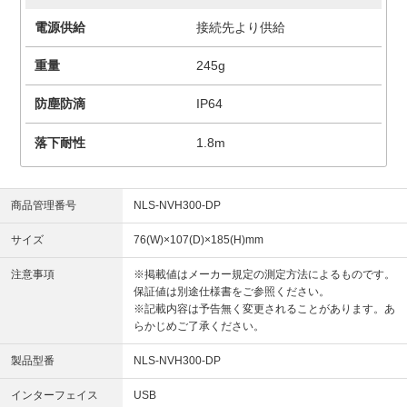
電源供給
接続先より供給
重量
245g
防塵防滴
IP64
落下耐性
1.8m
商品管理番号
NLS-NVH300-DP
サイズ
76(W)×107(D)×185(H)mm
注意事項
※掲載値はメーカー規定の測定方法によるものです。
保証値は別途仕様書をご参照ください。
※記載内容は予告無く変更されることがあります。あ
らかじめご了承ください。
製品型番
NLS-NVH300-DP
インターフェイス
USB