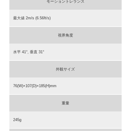
モーショントレランス
最大値 2m/s (6.56ft/s)
視界角度
水平 41°, 垂直 31°
外観サイズ
76(W)×107(D)×185(H)mm
重量
245g