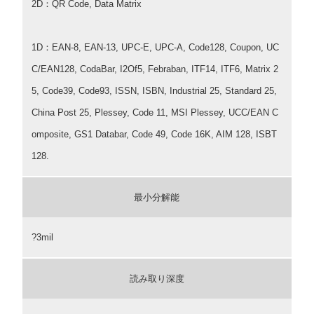
2D：QR Code, Data Matrix
1D：EAN-8, EAN-13, UPC-E, UPC-A, Code128, Coupon, UC
C/EAN128, CodaBar, I2Of5, Febraban, ITF14, ITF6, Matrix 2
5, Code39, Code93, ISSN, ISBN, Industrial 25, Standard 25,
China Post 25, Plessey, Code 11, MSI Plessey, UCC/EAN C
omposite, GS1 Databar, Code 49, Code 16K, AIM 128, ISBT
128.
最小分解能
?3mil
読み取り深度