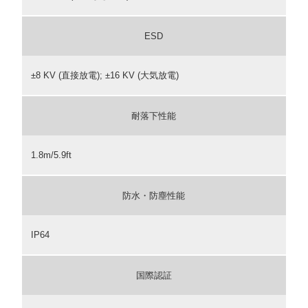
ESD
±8 KV (直接放電); ±16 KV (大気放電)
耐落下性能
1.8m/5.9ft
防水・防塵性能
IP64
国際認証