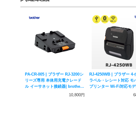
PA-CR-005 | ブラザー RJ-3200シ
RJ-4250WB | ブラザー 
リーズ専用 本体用充電クレード
ラベル・レシート対応 モ
ル イーサネット接続器| brother
プリンター Wi-Fi対応モデ
純正 モバイルプリンター用オプ
USB・無線LAN・Blueto
10,800円
6
ション
MFi認証 brother 純正 
プリンター