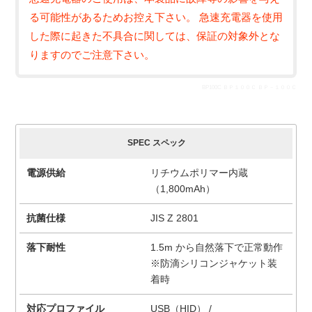
る可能性があるためお控え下さい。 急速充電器を使用
した際に起きた不具合に関しては、保証の対象外とな
りますのでご注意下さい。
BP100C ＢＰ１００Ｃ ＢＰ－１００Ｃ
SPEC スペック
電源供給
リチウムポリマー内蔵
（1,800mAh）
抗菌仕様
JIS Z 2801
落下耐性
1.5m から自然落下で正常動作
※防滴シリコンジャケット装
着時
対応プロファイル
USB（HID） /