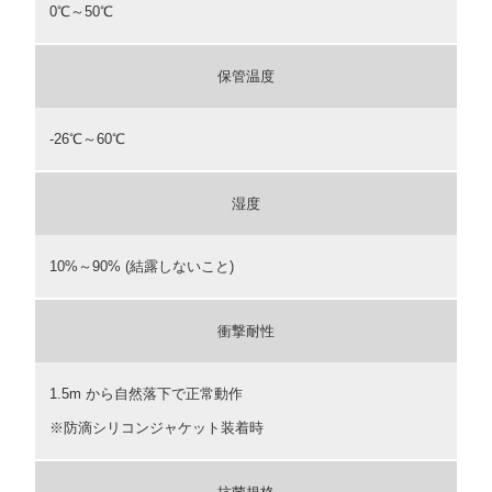
0℃～50℃
保管温度
-26℃～60℃
湿度
10%～90% (結露しないこと)
衝撃耐性
1.5m から自然落下で正常動作
※防滴シリコンジャケット装着時