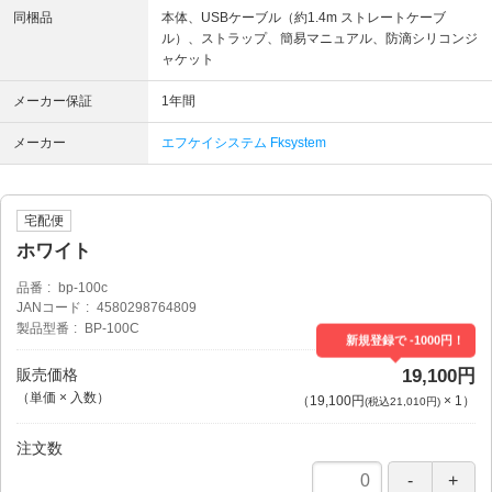
同梱品
本体、USBケーブル（約1.4m ストレートケーブ
ル）、ストラップ、簡易マニュアル、防滴シリコンジ
ャケット
メーカー保証
1年間
メーカー
エフケイシステム Fksystem
宅配便
ホワイト
品番
bp-100c
JANコード
4580298764809
製品型番
BP-100C
新規登録で -1000円！
販売価格
19,100円
（単価 × 入数）
（
19,100円
×
1
）
(税込21,010円)
注文数