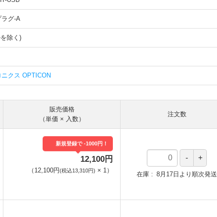
プラグ-A
ルを除く)
クス OPTICON
販売価格
注文数
（単価 × 入数）
新規登録で -1000円！
12,100円
（
12,100円
×
1
）
(税込13,310円)
在庫
8月17日より順次発送