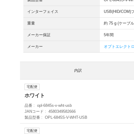
インターフェイス
USB(HID/COM)
重量
約 75 g (ケーブ
メーカー保証
5年間
メーカー
オプトエレクトロニ
内訳
宅配便
ホワイト
品番
opl-6845s-v-wht-usb
JANコード
4580349582666
製品型番
OPL-6845S-V-WHT-USB
宅配便