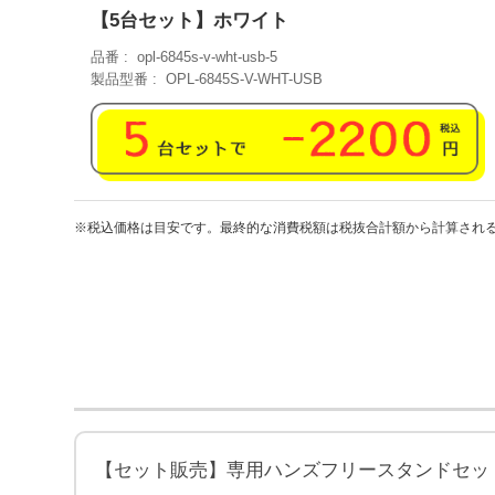
【5台セット】ホワイト
品番
opl-6845s-v-wht-usb-5
製品型番
OPL-6845S-V-WHT-USB
※税込価格は目安です。最終的な消費税額は税抜合計額から計算され
【セット販売】専用ハンズフリースタンドセッ