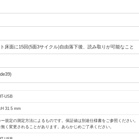
ート床面に15回(5面3サイクル)自由落下後、読み取りが可能なこと
e39)
HT-USB
xH 31.5 mm
カー規定の測定方法によるものです。保証値は別途仕様書をご参照ください。
告無く変更されることがあります。あらかじめご了承ください。
HT-USB