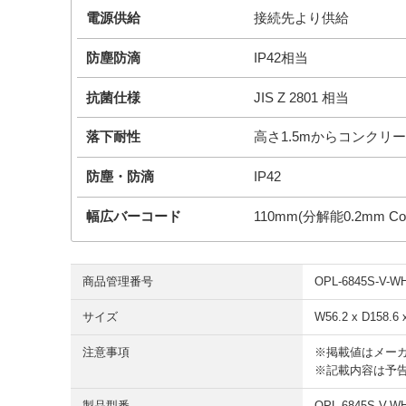
電源供給
接続先より供給
防塵防滴
IP42相当
抗菌仕様
JIS Z 2801 相当
落下耐性
高さ1.5mからコンクリ
防塵・防滴
IP42
幅広バーコード
110mm(分解能0.2mm Cod
商品管理番号
OPL-6845S-V-W
サイズ
W56.2 x D158.6 
注意事項
※掲載値はメー
※記載内容は予
製品型番
OPL-6845S-V-W