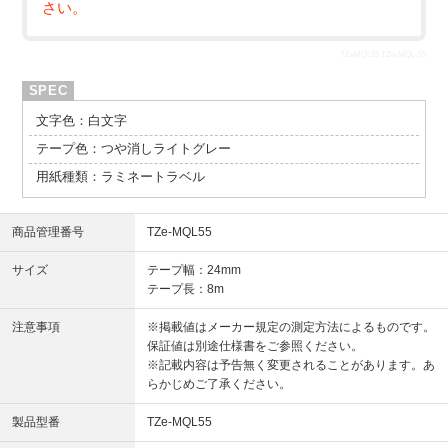
さい。
TZeMQL55 TZe-MQL-55
文字色：白文字
テープ色：つや消しライトグレー
用紙種類：ラミネートラベル
商品管理番号
TZe-MQL55
サイズ
テープ幅：24mm
テープ長：8m
注意事項
※掲載値はメーカー規定の測定方法によるものです。
保証値は別途仕様書をご参照ください。
※記載内容は予告無く変更されることがあります。あ
らかじめご了承ください。
製品型番
TZe-MQL55