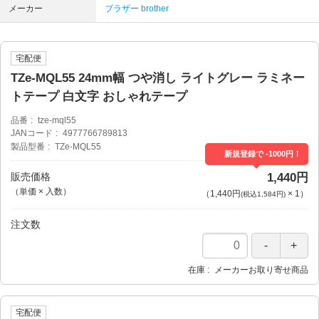
メーカー
ブラザー brother
宅配便
TZe-MQL55 24mm幅 つや消し ライトグレー ラミネー
トテープ 白文字 おしゃれテープ
品番
tze-mql55
JANコード
4977766789813
製品型番
TZe-MQL55
新規登録で -1000円！
販売価格
1,440円
（単価 × 入数）
（
1,440円
×
1
）
(税込1,584円)
注文数
在庫
メーカーお取り寄せ商品
宅配便