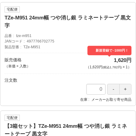
宅配便
TZe-M951 24mm幅 つや消し銀 ラミネートテープ 黒文
字
品番
tze-m951
JANコード
4977766702775
製品型番
TZe-M951
新規登録で -1000円！
販売価格
1,620円
（単価 × 入数）
（
1,620円
×
1
）
(税込1,782円)
注文数
在庫
メーカーお取り寄せ商品
宅配便
【3箱セット】TZe-M951 24mm幅 つや消し銀 ラミネ
ートテープ 黒文字