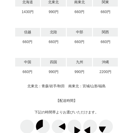
北海道
北東北
南東北
関東
1430円
990円
660円
660円
信越
北陸
中部
関西
660円
660円
660円
660円
中国
四国
九州
沖縄
660円
990円
990円
2200円
北東北：青森/岩手/秋田 南東北：宮城/山形/福島
【配送時間】
下記の時間帯よりお選びいただけます。