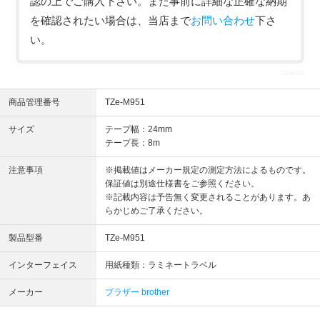
認の上でご購入下さい。また事前に詳細な正確な納期
を確認されたい場合は、当店まで
お問い合わせ
下さ
い。
TZeM951
商品管理番号
TZe-M951
サイズ
テープ幅：24mm
テープ長：8m
注意事項
※掲載値はメーカー規定の測定方法によるものです。
保証値は別途仕様書をご参照ください。
※記載内容は予告無く変更されることがあります。あ
らかじめご了承ください。
製品型番
TZe-M951
インターフェイス
用紙種類：ラミネートラベル
メーカー
ブラザー brother