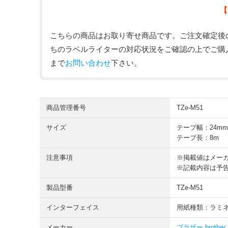
【
こちらの商品はお取り寄せ商品です。ご注文確定後
ちのラベルライターの対応状況をご確認の上でご購
まで
お問い合わせ
下さい。
商品管理番号
TZe-M51
サイズ
テープ幅：24mm
テープ長：8m
注意事項
※掲載値はメー
※記載内容は予
製品型番
TZe-M51
インターフェイス
用紙種類：ラミ
メーカー
ブラザー brother