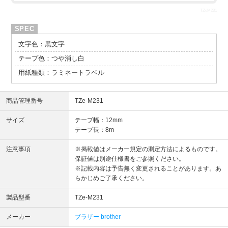
TZeM231
文字色：黒文字
テープ色：つや消し白
用紙種類：ラミネートラベル
商品管理番号
TZe-M231
サイズ
テープ幅：12mm
テープ長：8m
注意事項
※掲載値はメーカー規定の測定方法によるものです。
保証値は別途仕様書をご参照ください。
※記載内容は予告無く変更されることがあります。あ
らかじめご了承ください。
製品型番
TZe-M231
メーカー
ブラザー brother