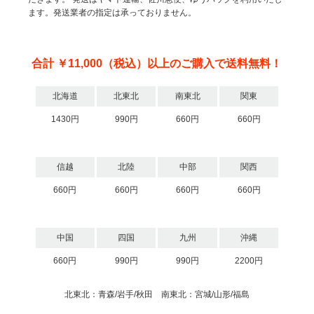
ます。発送業者の指定は承っておりません。
合計 ￥11,000（税込）以上のご購入で送料無料！
北海道
北東北
南東北
関東
1430円
990円
660円
660円
信越
北陸
中部
関西
660円
660円
660円
660円
中国
四国
九州
沖縄
660円
990円
990円
2200円
北東北：青森/岩手/秋田 南東北：宮城/山形/福島