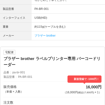
らかじめご了承ください。
製品型番
PA-BR-001
インターフェイス
USB(HID)
重量
約115g(ケーブルを含む)
メーカー
ブラザー brother
宅配便
ブラザー brother ラベルプリンター専用 バーコードリ
ーダー
品番
pa-br-001
製品型番
PA-BR-001
新規登録で -1000円！
販売価格
16,000円
（単価 × 入数）
（
16,000円
×
1
）
(税込17,600円)
注文数