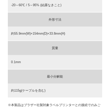
-20～60℃ / 5～95% (結露なきこと)
外形寸法
約55.9mm(W)×154mm(D)×33.8mm(H)
質量
0.1mm
最小分解能
約115g(ケーブルを含む)
※本製品はブラザー社製対象ラベルプリンターとの接続でのみご