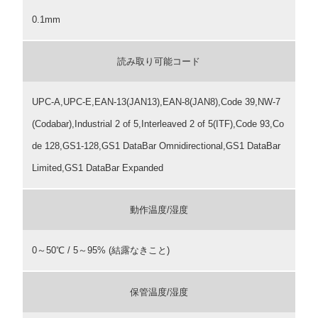
0.1mm
読み取り可能コード
UPC-A,UPC-E,EAN-13(JAN13),EAN-8(JAN8),Code 39,NW-7
(Codabar),Industrial 2 of 5,Interleaved 2 of 5(ITF),Code 93,Co
de 128,GS1-128,GS1 DataBar Omnidirectional,GS1 DataBar
Limited,GS1 DataBar Expanded
動作温度/湿度
0～50℃ / 5～95% (結露なきこと)
保管温度/湿度