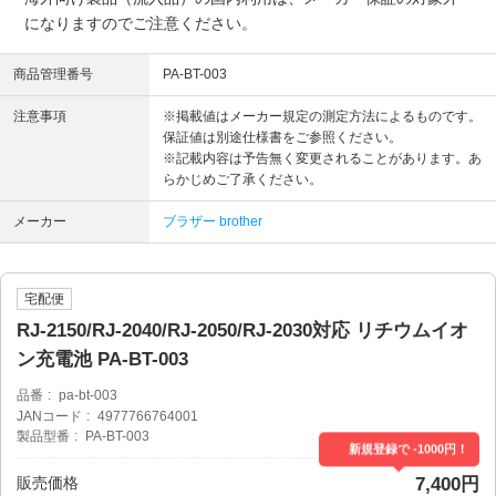
になりますのでご注意ください。
商品管理番号
PA-BT-003
注意事項
※掲載値はメーカー規定の測定方法によるものです。
保証値は別途仕様書をご参照ください。
※記載内容は予告無く変更されることがあります。あ
らかじめご了承ください。
メーカー
ブラザー brother
宅配便
RJ-2150/RJ-2040/RJ-2050/RJ-2030対応 リチウムイオ
ン充電池 PA-BT-003
品番
pa-bt-003
JANコード
4977766764001
製品型番
PA-BT-003
新規登録で -1000円！
販売価格
7,400円