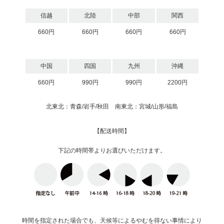
信越
北陸
中部
関西
660円
660円
660円
660円
中国
四国
九州
沖縄
660円
990円
990円
2200円
北東北：青森/岩手/秋田 南東北：宮城/山形/福島
【配送時間】
下記の時間帯よりお選びいただけます。
時間を指定された場合でも、天候等によるやむを得ない事情により