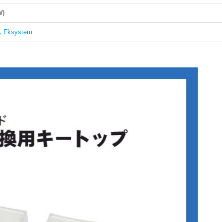
W)
ksystem