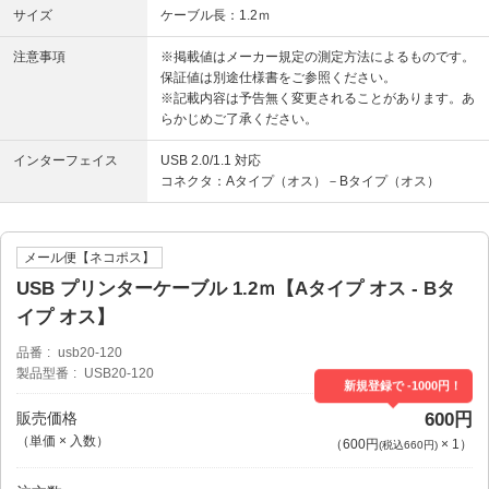
サイズ
ケーブル長：1.2ｍ
注意事項
※掲載値はメーカー規定の測定方法によるものです。
保証値は別途仕様書をご参照ください。
※記載内容は予告無く変更されることがあります。あ
らかじめご了承ください。
インターフェイス
USB 2.0/1.1 対応
コネクタ：Aタイプ（オス）－Bタイプ（オス）
メール便【ネコポス】
USB プリンターケーブル 1.2ｍ【Aタイプ オス - Bタ
イプ オス】
品番
usb20-120
製品型番
USB20-120
新規登録で -1000円！
販売価格
600円
（単価 × 入数）
（
600円
×
1
）
(税込660円)