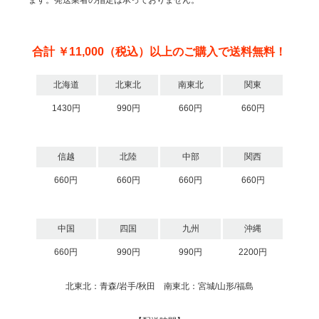
合計 ￥11,000（税込）以上のご購入で送料無料！
北海道
北東北
南東北
関東
1430円
990円
660円
660円
信越
北陸
中部
関西
660円
660円
660円
660円
中国
四国
九州
沖縄
660円
990円
990円
2200円
北東北：青森/岩手/秋田 南東北：宮城/山形/福島