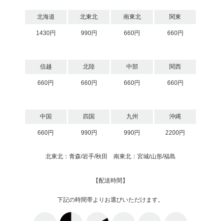
北海道
北東北
南東北
関東
1430円
990円
660円
660円
信越
北陸
中部
関西
660円
660円
660円
660円
中国
四国
九州
沖縄
660円
990円
990円
2200円
北東北：青森/岩手/秋田 南東北：宮城/山形/福島
【配送時間】
下記の時間帯よりお選びいただけます。