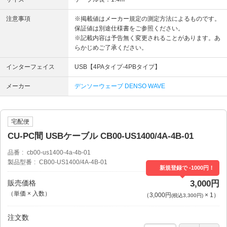
注意事項
※掲載値はメーカー規定の測定方法によるものです。
保証値は別途仕様書をご参照ください。
※記載内容は予告無く変更されることがあります。あ
らかじめご了承ください。
インターフェイス
USB【4PAタイプ-4PBタイプ】
メーカー
デンソーウェーブ DENSO WAVE
宅配便
CU-PC間 USBケーブル CB00-US1400/4A-4B-01
品番
cb00-us1400-4a-4b-01
製品型番
CB00-US1400/4A-4B-01
新規登録で -1000円！
販売価格
3,000円
（単価 × 入数）
（
3,000円
×
1
）
(税込3,300円)
注文数