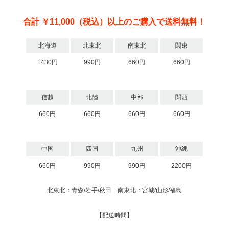
合計 ￥11,000（税込）以上のご購入で送料無料！
北海道
北東北
南東北
関東
1430円
990円
660円
660円
信越
北陸
中部
関西
660円
660円
660円
660円
中国
四国
九州
沖縄
660円
990円
990円
2200円
北東北：青森/岩手/秋田 南東北：宮城/山形/福島
【配送時間】