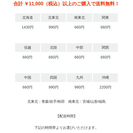
合計 ￥11,000（税込）以上のご購入で送料無料！
北海道
北東北
南東北
関東
1430円
990円
660円
660円
信越
北陸
中部
関西
660円
660円
660円
660円
中国
四国
九州
沖縄
660円
990円
990円
2200円
北東北：青森/岩手/秋田 南東北：宮城/山形/福島
【配送時間】
下記の時間帯よりお選びいただけます。