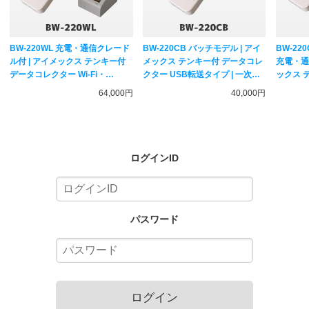
BW-220WL 充電・通信クレード
BW-220CB バッチモデル | アイ
BW-22
ル付 | アイメックス テンキー付
メックス テンキー付 データコレ
充電・通
データコレクター Wi-Fi・
クター USB転送タイプ | 一次元
ックス 
Bluetoothモデル | BW-220-1C
コード対応 メモリ蓄積バーコー
ター US
64,000円
40,000円
無線LAN 一次元コード対応 メモ
ドリーダー AIMEX
BW-22
リ蓄積バーコードリーダー
メモリ蓄
AIMEX
AIMEX
ログインID
パスワード
ログイン