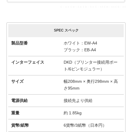
Ｅ－Ａ４ ＥＷ－Ａ４ ＥＢ－Ａ４ Ｅ－Ａ4 ＥＷ－Ａ4 ＥＢ－Ａ4
SPEC スペック
製品型番
ホワイト：EW-A4
ブラック：EB-A4
インターフェイス
DKD（プリンター接続用ポー
ト/6ピンモジュラー）
サイズ
幅208mm × 奥行298mm × 高
さ95mm
電源供給
接続先より供給
重量
約 1.85kg
貨幣/紙幣
6貨幣/3紙幣（日本円）