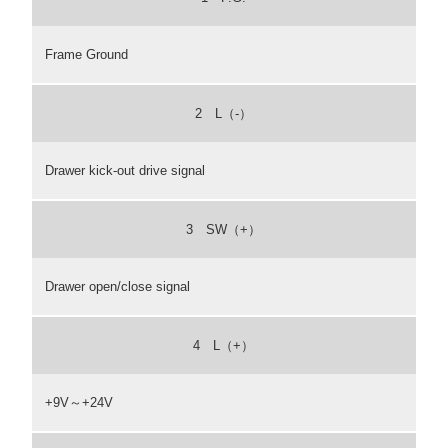
Frame Ground
2 L（-）
Drawer kick-out drive signal
3 SW（+）
Drawer open/close signal
4 L（+）
+9V～+24V