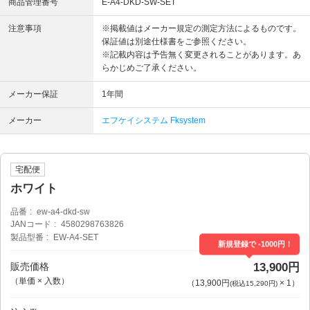
商品管理番号
E-A4-DKD-SW-SET
注意事項
※掲載値はメーカー規定の測定方法によるものです。
保証値は別途仕様書をご参照ください。
※記載内容は予告無く変更されることがあります。あ
らかじめご了承ください。
メーカー保証
1年間
メーカー
エフケイシステム Fksystem
宅配便
ホワイト
品番
ew-a4-dkd-sw
JANコード
4580298763826
製品型番
EW-A4-SET
新規登録で -1000円！
販売価格
13,900円
（単価 × 入数）
（
13,900円
×
1
）
(税込15,290円)