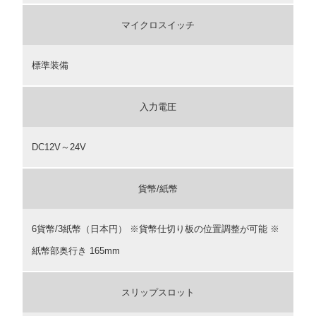
マイクロスイッチ
標準装備
入力電圧
DC12V～24V
貨幣/紙幣
6貨幣/3紙幣（日本円） ※貨幣仕切り板の位置調整が可能 ※
紙幣部奥行き 165mm
スリップスロット