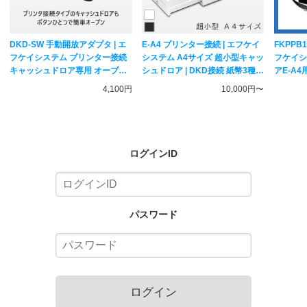
DKD-SW 手動開放アダプタ | エ
E-A4 プリンター接続 | エフケイ
FKPPB
フケイシステム プリンター接続
システム A4サイズ 超小型キャッ
フケイシ
キャッシュドロア専用 オープン
シュドロア | DKD接続 紙幣3種・
アE-A4
ボタン | Fksystem
貨幣6種 FKsystem
4,100円
10,000円〜
ログインID
パスワード
ログイン