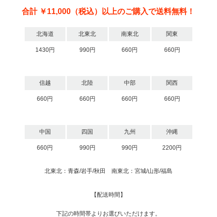
合計 ￥11,000（税込）以上のご購入で送料無料！
北海道
北東北
南東北
関東
1430円
990円
660円
660円
信越
北陸
中部
関西
660円
660円
660円
660円
中国
四国
九州
沖縄
660円
990円
990円
2200円
北東北：青森/岩手/秋田 南東北：宮城/山形/福島
【配送時間】
下記の時間帯よりお選びいただけます。