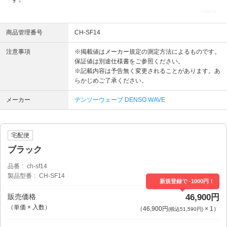
CHSF14
商品管理番号
CH-SF14
注意事項
※掲載値はメーカー規定の測定方法によるものです。
保証値は別途仕様書をご参照ください。
※記載内容は予告無く変更されることがあります。あ
らかじめご了承ください。
メーカー
デンソーウェーブ DENSO WAVE
宅配便
ブラック
品番
ch-sf14
製品型番
CH-SF14
新規登録で -1000円！
販売価格
46,900円
（単価 × 入数）
（
46,900円
×
1
）
(税込51,590円)