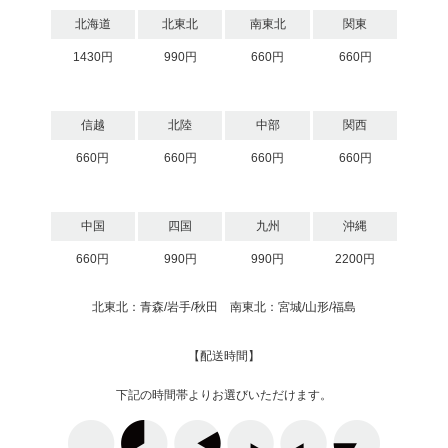
北海道
北東北
南東北
関東
1430円
990円
660円
660円
信越
北陸
中部
関西
660円
660円
660円
660円
中国
四国
九州
沖縄
660円
990円
990円
2200円
北東北：青森/岩手/秋田 南東北：宮城/山形/福島
【配送時間】
下記の時間帯よりお選びいただけます。