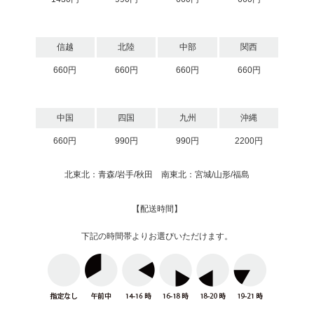
信越
北陸
中部
関西
660円
660円
660円
660円
中国
四国
九州
沖縄
660円
990円
990円
2200円
北東北：青森/岩手/秋田 南東北：宮城/山形/福島
【配送時間】
下記の時間帯よりお選びいただけます。