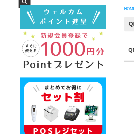
HOM
Q
Q