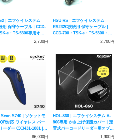
PS2 | エフケイシステム
HSU-RS | エフケイシステム
続用 保守ケーブル | CCD-
RS232C接続用 保守ケーブル |
TSK-e・TS-5300専用オプ
CCD-700・TSK-e・TS-5300・
ksystem
KS-5300・DS-2300・DS-3300専
2,700円
2,700円
用オプション Fksystem
t Scan S740 | ソケットモ
HOL-860 | エフケイシステム A-
 QR対応 ワイヤレス バー
860専用 かさ上げ保護カバー | 定
ーダー CX3431-1881 |
置式バーコードリーダー用オプシ
tooth接続 一次元二次元コー
ョン Fksystem
86,000円
1,900円