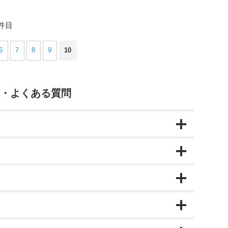
 ハンディスキャナー スマ
Socket Mobile ソケッ
ャン
2件目
6
7
8
9
10
・よくある質問