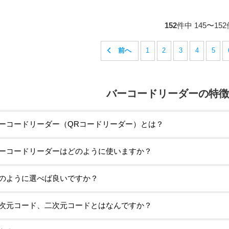
3300専用オプション Fksystem
ド対応
レジ対応 
トスキ
152
件中 145〜15
1
2
3
4
5
バーコードリーダーの特徴
ーコードリーダー（QRコードリーダー）とは？
ーコードリーダーはどのように使いますか？
のように選べば良いですか？
次元コード、二次元コードとはなんですか？