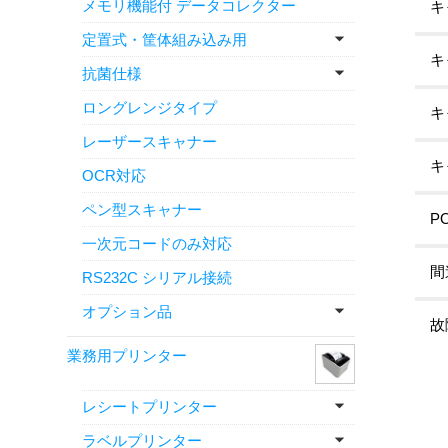
メモリ機能付 データコレクター
キ
定置式・筐体組み込み用
キ
抗菌仕様
ロングレンジタイプ
キ
レーザースキャナー
キ
OCR対応
ペン型スキャナー
P
一次元コードのみ対応
間
RS232C シリアル接続
オプション品
故
業務用プリンター
レシートプリンター
ラベルプリンター