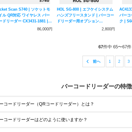
cket Scan S740 | ソケットモ
HOL SG-800 | エフケイシステム
AC41
イル QR対応 ワイヤレス バー
ハンズフリースタンド | バーコー
バーコ
ドリーダー CX3431-1881 |
ドリーダー用オプション
ク | S
luetooth接続 一次元二次元コー
Fksystem
ズ対応
86,000円
2,800円
対応 ハンディスキャナー スマ
Socket
対応 Socket Mobile ソケッ
スキャン
67
件中 65〜67
1
2
3
バーコードリーダーの特徴
ーコードリーダー（QRコードリーダー）とは？
ーコードリーダーはどのように使いますか？