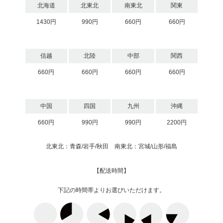
北海道
北東北
南東北
関東
1430円
990円
660円
660円
信越
北陸
中部
関西
660円
660円
660円
660円
中国
四国
九州
沖縄
660円
990円
990円
2200円
北東北：青森/岩手/秋田 南東北：宮城/山形/福島
【配送時間】
下記の時間帯よりお選びいただけます。