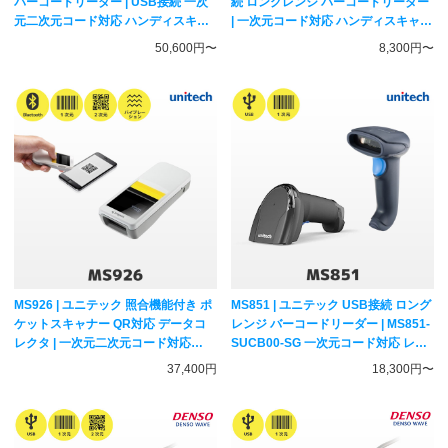
バーコードリーダー | USB接続 一次
続 ロングレンジ バーコードリーダー
元二次元コード対応 ハンディスキャ
| 一次元コード対応 ハンディスキャナ
ナー FKsystem
ー FKsystem
50,600円〜
8,300円〜
MS926 | ユニテック 照合機能付き ポ
MS851 | ユニテック USB接続 ロング
ケットスキャナー QR対応 データコ
レンジ バーコードリーダー | MS851-
レクタ | 一次元二次元コード対応
SUCB00-SG 一次元コード対応 レー
Bluetooth接続 ワイヤレス バーコー
ザー式 ハンディスキャナー unitech
37,400円
18,300円〜
ドリーダー MS926-UUBU00-SG
unitech