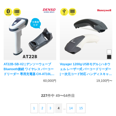
DENSO WAVE
AT22B-SB-V2 | デンソーウェーブ
Voyager 1200g USBモデル | ハネウ
Bluetooth接続 ワイヤレス バーコー
ェル レーザー式 バーコードリーダー
ドリーダー 専用充電器 CH-AT10Lセ
| 一次元コード対応 ハンディスキャナ
ット | ACアダプター付属 一次元コー
ー Honeywell
60,000円
19,100円〜
ド対応 ハンディスキャナー DENSO
WAVE
227
件中 49〜64件目
1
2
3
4
...
14
15