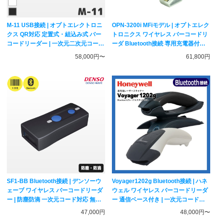
M-11 USB接続 | オプトエレクトロニ
OPN-3200i MFiモデル | オプトエレク
クス QR対応 定置式・組込み式 バー
トロニクス ワイヤレス バーコードリ
コードリーダー | 一次元二次元コード
ーダ Bluetooth接続 専用充電器付き |
対応 固定式スキャナー
一次元二次元コード対応 データーコ
58,000円〜
61,800円
レクター OPTICON
SF1-BB Bluetooth接続 | デンソーウ
Voyager1202g Bluetooth接続 | ハネ
ェーブ ワイヤレス バーコードリーダ
ウェル ワイヤレス バーコードリーダ
ー | 防塵防滴 一次元コード対応 無線
ー 通信ベース付き | 一次元コード対
式ハンディスキャナー DENSO
応 レーザー式スキャナー Honeywell
47,000円
48,000円〜