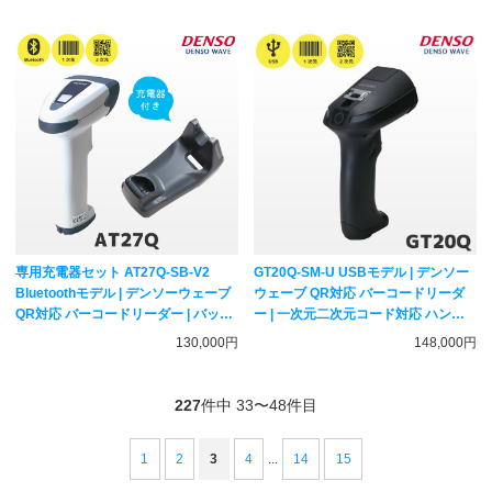
WAVE
専用充電器セット AT27Q-SB-V2
GT20Q-SM-U USBモデル | デンソー
Bluetoothモデル | デンソーウェーブ
ウェーブ QR対応 バーコードリーダ
QR対応 バーコードリーダー | バッテ
ー | 一次元二次元コード対応 ハンデ
リ付き 一次元二次元コード対応 ハン
ィスキャナー DENSO WAVE
130,000円
148,000円
ディスキャナー DENSO WAVE
227
件中 33〜48件目
1
2
3
4
...
14
15